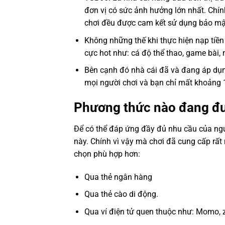
đơn vị có sức ảnh hưởng lớn nhất. Chín
chơi đều được cam kết sử dụng bảo mật 
Không những thế khi thực hiện nạp tiền
cực hot như: cá độ thể thao, game bài, n
Bên cạnh đó nhà cái đã và đang áp dụn
mọi người chơi và bạn chỉ mất khoảng 1
Phương thức nào đang đư
Để có thể đáp ứng đầy đủ nhu cầu của ngườ
này. Chính vì vậy mà chơi đã cung cấp rất
chọn phù hợp hơn:
Qua thẻ ngân hàng
Qua thẻ cào di động.
Qua ví điện tử quen thuộc như: Momo, za