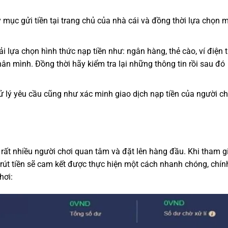
 mục gửi tiền tại trang chủ của nhà cái và đồng thời lựa chọn 
 lựa chọn hình thức nạp tiền như: ngân hàng, thẻ cào, ví điện 
ân mình. Đồng thời hãy kiểm tra lại những thông tin rồi sau đó
ử lý yêu cầu cũng như xác minh giao dịch nạp tiền của người ch
c rất nhiều người chơi quan tâm và đặt lên hàng đầu. Khi tham g
h rút tiền sẽ cam kết được thực hiện một cách nhanh chóng, chín
hơi: