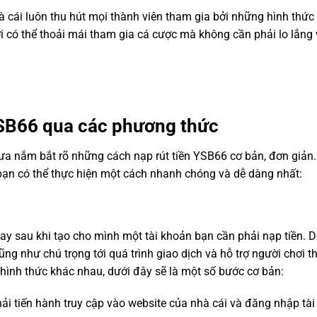
 cái luôn thu hút mọi thành viên tham gia bởi những hình thức
 có thể thoải mái tham gia cá cược mà không cần phải lo lắng 
YSB66 qua các phương thức
chưa nắm bắt rõ những cách
nạp rút tiền YSB66
cơ bản, đơn giản.
 bạn có thể thực hiện một cách nhanh chóng và dễ dàng nhất:
ay sau khi tạo cho mình một tài khoản bạn cần phải nạp tiền. 
ng như chú trọng tới quá trình giao dịch và hỗ trợ người chơi t
 hình thức khác nhau, dưới đây sẽ là một số bước cơ bản:
ải tiến hành truy cập vào website của nhà cái và đăng nhập tài