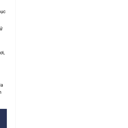
mục
tử
ơi,
ia
h