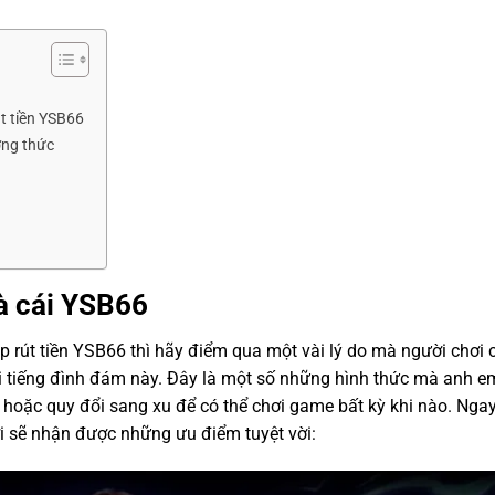
t tiền YSB66
ơng thức
hà cái YSB66
p rút tiền YSB66
thì hãy điểm qua một vài lý do mà người chơi 
ổi tiếng đình đám này. Đây là một số những hình thức mà anh e
 hoặc quy đổi sang xu để có thể chơi game bất kỳ khi nào. Nga
ơi sẽ nhận được những ưu điểm tuyệt vời: