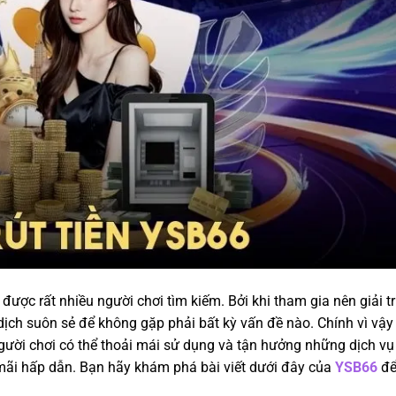
được rất nhiều người chơi tìm kiếm. Bởi khi tham gia nên giải tr
 dịch suôn sẻ để không gặp phải bất kỳ vấn đề nào. Chính vì vậy
 người chơi có thể thoải mái sử dụng và tận hưởng những dịch vụ
mãi hấp dẫn. Bạn hãy khám phá bài viết dưới đây của
YSB66
để