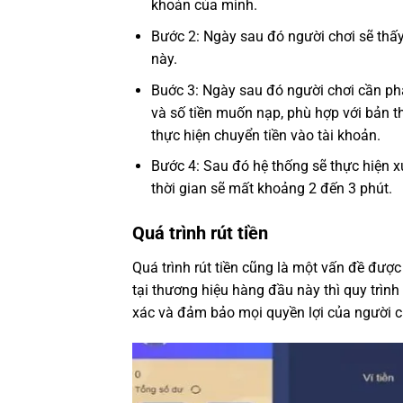
khoản của mình.
Bước 2: Ngày sau đó người chơi sẽ thấy
này.
Buớc 3: Ngày sau đó người chơi cần phải
và số tiền muốn nạp, phù hợp với bản th
thực hiện chuyển tiền vào tài khoản.
Bước 4: Sau đó hệ thống sẽ thực hiện x
thời gian sẽ mất khoảng 2 đến 3 phút.
Quá trình rút tiền
Quá trình rút tiền cũng là một vấn đề đượ
tại thương hiệu hàng đầu này thì quy trìn
xác và đảm bảo mọi quyền lợi của người c