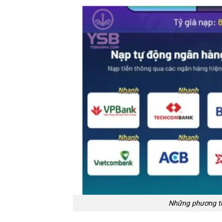
Những phương th