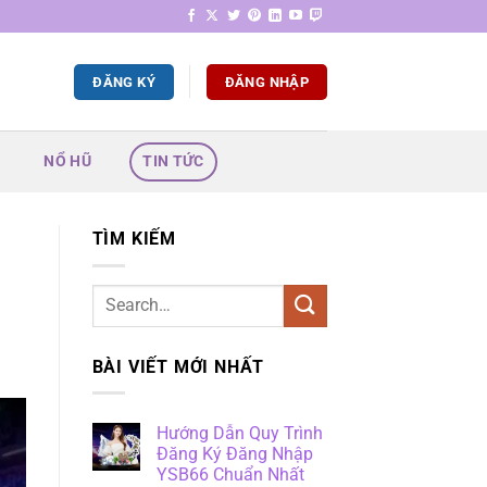
ĐĂNG KÝ
ĐĂNG NHẬP
NỔ HŨ
TIN TỨC
TÌM KIẾM
BÀI VIẾT MỚI NHẤT
Hướng Dẫn Quy Trình
Đăng Ký Đăng Nhập
YSB66 Chuẩn Nhất