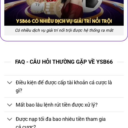
Có nhiều dịch vụ giải trí nổi trội được hệ thống ra mắt
Đã đến
YSB66
, người chơi sẽ được đắm chìm trong không
gian cược thể thao, casino, lô đề, nổ hũ, bắn cá, game bài
FAQ - CÂU HỎI THƯỜNG GẶP VỀ YSB66
sôi động. Mỗi chuyên mục cung cấp đầy đủ các thể loại cá
cược ăn khách nhất với đa dạng lựa chọn kiếm thưởng,
hoàn trả thắng lớn. Hệ thống cũng tung ra nhiều ưu đãi
Điều kiện để được cấp tài khoản cá cược là
khủng với mức chiết khấu cao cực dễ săn để tăng cơ hội
gì?
tích lũy lợi nhuận không giới hạn cho khách hàng.
Ngoài ra
YSB66
cũng là ông lớn tích cực đầu tư vào chất
Mất bao lâu lệnh rút tiền được xử lý?
lượng trải nghiệm, quan tâm tới nhu cầu của bet thủ. Trang
web thường xuyên được nâng cấp với nhiều tính năng giải
Được nạp tối đa bao nhiêu tiền tham gia
trí mới, ra mắt thêm các phiên bản game hấp dẫn, cải tiến
cá cược?