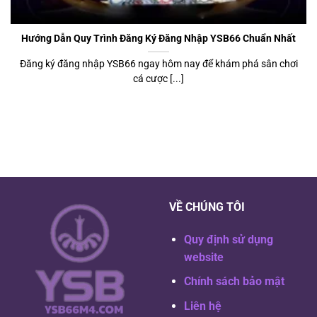
Điểm nhấn tạo nên sức hút khác biệt cho
Hướng Dẫn Quy Trình Đăng Ký Đăng Nhập YSB66 Chuẩn Nhất
website
Đăng ký đăng nhập YSB66 ngay hôm nay để khám phá sân chơi
Nếu tìm kiếm địa chỉ cá cược trên mạng anh em dễ dàng
cá cược [...]
được trả về hàng nghìn kết quả mỗi giây. Có đủ nhà cái từ
mới thành lập đến hoạt động lâu năm tung ra nhiều ưu đãi
khủng để thu hút khách hàng. Nhưng
YSB66
vẫn là cái tên
được gọi đến nhiều nhất trên các trang đánh giá uy tín vì
sở hữu vô vàn điểm mạnh nổi trội xứng đáng để chúng ta
lựa chọn như sau:
VỀ CHÚNG TÔI
Truy cập nhanh
Quá trình giải trí tại
YSB66
luôn diễn ra trọn vẹn, suôn sẻ.
Quy định sử dụng
Bởi vì trang chủ thường xuyên được nâng cấp cho phép
website
chịu tải tốt, không bị sập, giật lag, nghẽn mạng khi có đông
Chính sách bảo mật
tài khoản truy cập cùng lúc, nhất là vào giờ cao điểm. Anh
em thoải mái tải game, tiến hành giao dịch dễ dàng để đáp
Liên hệ