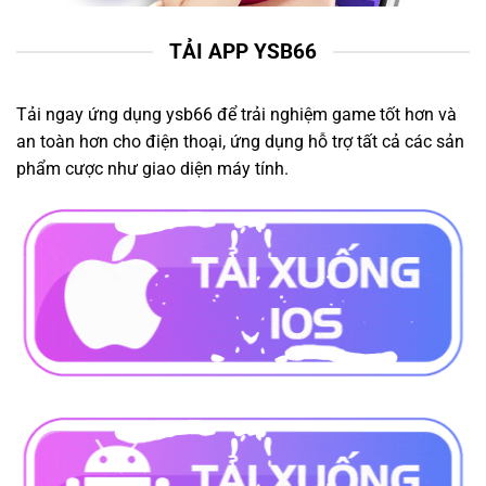
TẢI APP YSB66
Tải ngay ứng dụng ysb66 để trải nghiệm game tốt hơn và
an toàn hơn cho điện thoại, ứng dụng hỗ trợ tất cả các sản
phẩm cược như giao diện máy tính.