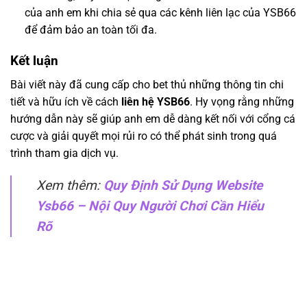
của anh em khi chia sẻ qua các kênh liên lạc của YSB66
để đảm bảo an toàn tối đa.
Kết luận
Bài viết này đã cung cấp cho bet thủ những thông tin chi
tiết và hữu ích về cách
liên hệ YSB66
. Hy vọng rằng những
hướng dẫn này sẽ giúp anh em dễ dàng kết nối với cổng cá
cược và giải quyết mọi rủi ro có thể phát sinh trong quá
trình tham gia dịch vụ.
Xem thêm:
Quy Định Sử Dụng Website
Ysb66 – Nội Quy Người Chơi Cần Hiểu
Rõ