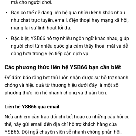
mà cho người chơi.
Bạn có thể dễ dàng liên hệ qua nhiều kênh khác nhau
như chat trực tuyến, email, điện thoại hay mạng xã hội,
mang lại sự linh hoạt tối đa.
Đặc biệt, YSB66 hỗ trợ nhiều ngôn ngữ khác nhau, giúp
người chơi từ nhiều quốc gia cảm thấy thoải mái và dễ
dàng hơn trong việc tiếp cận dịch vụ.
Các phương thức liên hệ YSB66 bạn cần biết
Để đảm bảo rằng bet thủ luôn nhận được sự hỗ trợ nhanh
chóng và hiệu quả từ thương hiệu dưới đây là một số
phương thức liên hệ nhanh chóng và thuận tiện.
Liên hệ YSB66 qua email
Nếu anh em cần trao đổi chi tiết hoặc có những câu hỏi cụ
thể, hãy gửi email đến địa chỉ hỗ trợ khách hàng của
YSB66. Đội ngũ chuyên viên sẽ nhanh chóng phản hồi,