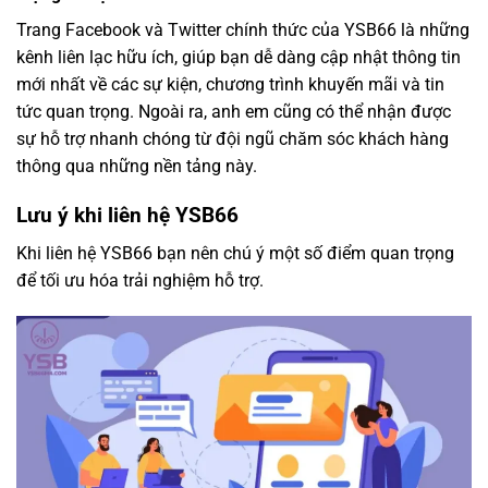
Trang Facebook và Twitter chính thức của YSB66 là những
kênh liên lạc hữu ích, giúp bạn dễ dàng cập nhật thông tin
mới nhất về các sự kiện, chương trình khuyến mãi và tin
tức quan trọng. Ngoài ra, anh em cũng có thể nhận được
sự hỗ trợ nhanh chóng từ đội ngũ chăm sóc khách hàng
thông qua những nền tảng này.
Lưu ý khi liên hệ YSB66
Khi liên hệ YSB66 bạn nên chú ý một số điểm quan trọng
để tối ưu hóa trải nghiệm hỗ trợ.