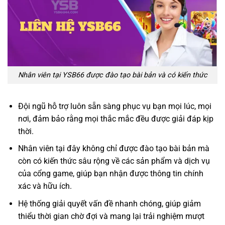
Nhân viên tại YSB66 được đào tạo bài bản và có kiến thức
Đội ngũ hỗ trợ luôn sẵn sàng phục vụ bạn mọi lúc, mọi
nơi, đảm bảo rằng mọi thắc mắc đều được giải đáp kịp
thời.
Nhân viên tại đây không chỉ được đào tạo bài bản mà
còn có kiến thức sâu rộng về các sản phẩm và dịch vụ
của cổng game, giúp bạn nhận được thông tin chính
xác và hữu ích.
Hệ thống giải quyết vấn đề nhanh chóng, giúp giảm
thiểu thời gian chờ đợi và mang lại trải nghiệm mượt