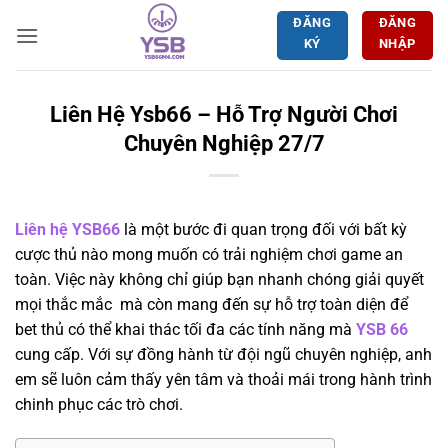
Bỏ
ĐĂNG
ĐĂNG
qua
KÝ
NHẬP
nội
dung
Liên Hệ Ysb66 – Hỗ Trợ Người Chơi
Chuyên Nghiệp 27/7
Liên hệ YSB66
là một bước đi quan trọng đối với bất kỳ
cược thủ nào mong muốn có trải nghiệm chơi game an
toàn. Việc này không chỉ giúp bạn nhanh chóng giải quyết
mọi thắc mắc mà còn mang đến sự hỗ trợ toàn diện để
bet thủ có thể khai thác tối đa các tính năng mà
YSB 66
cung cấp. Với sự đồng hành từ đội ngũ chuyên nghiệp, anh
em sẽ luôn cảm thấy yên tâm và thoải mái trong hành trình
chinh phục các trò chơi.